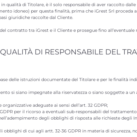
n qualità di Titolare, è il solo responsabile di aver raccolto dalle
nto idoneo) per questa finalità, prima che iGrest Srl proceda all
basi giuridiche raccolte dal Cliente.
el contratto tra iGrest e il Cliente e prosegue fino all’eventuale r
IN QUALITÀ DI RESPONSABILE DEL T
ase delle istruzioni documentate del Titolare e per le finalità indi
mento si siano impegnate alla riservatezza o siano soggette a un
e organizzative adeguate ai sensi dell’art. 32 GDPR;
29 GDPR per il ricorso a eventuali sub-responsabili del trattamento
 nell’adempimento degli obblighi di risposta alle richieste degli Int
gli obblighi di cui agli artt. 32-36 GDPR in materia di sicurezza, no