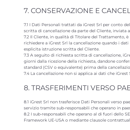
7. CONSERVAZIONE E CANCEL
7.1 I Dati Personali trattati da iGrest Srl per conto 
scritta di cancellazione da parte del Cliente, inviata 
7.2 Il Cliente, in qualità di Titolare del Trattamento, 
richiedere a iGrest Srl la cancellazione quando i dat
esplicita istruzione scritta del Cliente.
7.3 A seguito di richiesta scritta di cancellazione, iG
giorni dalla ricezione della richiesta, dandone conferm
standard (CSV o equivalente) prima della cancellazio
7.4 La cancellazione non si applica ai dati che iGres
8. TRASFERIMENTI VERSO PAE
8.1 iGrest Srl non trasferisce Dati Personali verso pa
servizio tramite sub-responsabili che operano in paes
8.2 I sub-responsabili che operano al di fuori dello 
Framework UE-USA o mediante clausole contrattual