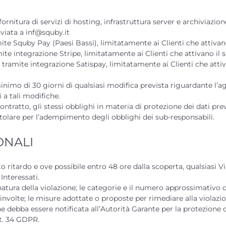
ornitura di servizi di hosting, infrastruttura server e archiviazion
nviata a inf@squby.it
e Squby Pay (Paesi Bassi), limitatamente ai Clienti che attivano
e integrazione Stripe, limitatamente ai Clienti che attivano il s
amite integrazione Satispay, limitatamente ai Clienti che attiva
minimo di 30 giorni di qualsiasi modifica prevista riguardante l’ag
i a tali modifiche.
ntratto, gli stessi obblighi in materia di protezione dei dati prev
tolare per l’adempimento degli obblighi dei sub-responsabili.
ONALI
cato ritardo e ove possibile entro 48 ore dalla scoperta, qualsiasi 
 Interessati.
natura della violazione; le categorie e il numero approssimativo di
involte; le misure adottate o proposte per rimediare alla violazio
ne debba essere notificata all’Autorità Garante per la protezione de
rt. 34 GDPR.