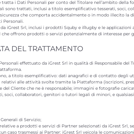
he tratta i Dati Personali per conto del Titolare nell’ambito della f
li sono trattati, inclusi a titolo esemplificativo tesserati, soci, col
di sicurezza che comporta accidentalmente o in modo illecito la dis
i Personali.
 da iGrest Srl, inclusi i prodotti Squby e iRugby e le applicazioni 
rl che offrono prodotti o servizi potenzialmente di interesse per g
RATA DEL TRATTAMENTO
 Personali effettuato da iGrest Srl in qualità di Responsabile del 
Piattaforma.
no, a titolo esemplificativo: dati anagrafici e di contatto degli 
ti relativi alle attività svolte tramite la Piattaforma (iscrizioni,
e del Cliente che ne è responsabile; immagini e fotografie caricate
soci, collaboratori, genitori o tutori legali di minori, e qualsiasi 
Generali di Servizio;
lative a prodotti e servizi di Partner selezionati da iGrest Srl, 
lcun caso trasmessi ai Partner: iGrest Srl veicola le comunicazion