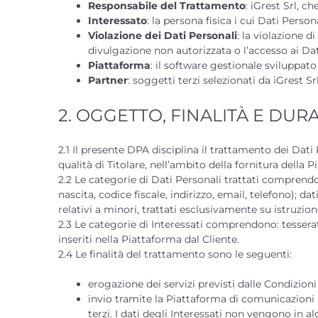
Responsabile del Trattamento
: iGrest Srl, c
Interessato
: la persona fisica i cui Dati Persona
Violazione dei Dati Personali
: la violazione 
divulgazione non autorizzata o l’accesso ai Dat
Piattaforma
: il software gestionale sviluppato
Partner
: soggetti terzi selezionati da iGrest S
2. OGGETTO, FINALITÀ E DU
2.1 Il presente DPA disciplina il trattamento dei Dati
qualità di Titolare, nell’ambito della fornitura della 
2.2 Le categorie di Dati Personali trattati comprendo
nascita, codice fiscale, indirizzo, email, telefono); da
relativi a minori, trattati esclusivamente su istruzion
2.3 Le categorie di Interessati comprendono: tesserati, 
inseriti nella Piattaforma dal Cliente.
2.4 Le finalità del trattamento sono le seguenti:
erogazione dei servizi previsti dalle Condizioni 
invio tramite la Piattaforma di comunicazioni re
terzi. I dati degli Interessati non vengono in a