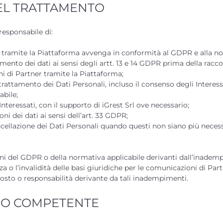
DEL TRATTAMENTO
 responsabile di:
i tramite la Piattaforma avvenga in conformità al GDPR e alla no
amento dei dati ai sensi degli artt. 13 e 14 GDPR prima della raccol
ni di Partner tramite la Piattaforma;
 trattamento dei Dati Personali, incluso il consenso degli Interes
abile;
i Interessati, con il supporto di iGrest Srl ove necessario;
oni dei dati ai sensi dell’art. 33 GDPR;
ellazione dei Dati Personali quando questi non siano più necessar
ioni del GDPR o della normativa applicabile derivanti dall’inadem
nza o l’invalidità delle basi giuridiche per le comunicazioni di Part
costo o responsabilità derivante da tali inadempimenti.
ORO COMPETENTE