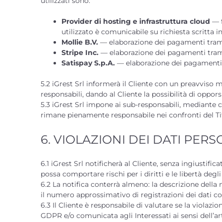
utilizzati sono:
Provider di hosting e infrastruttura cloud
— f
utilizzato è comunicabile su richiesta scritta i
Mollie B.V.
— elaborazione dei pagamenti tramit
Stripe Inc.
— elaborazione dei pagamenti tramit
Satispay S.p.A.
— elaborazione dei pagamenti tr
5.2 iGrest Srl informerà il Cliente con un preavviso 
responsabili, dando al Cliente la possibilità di oppors
5.3 iGrest Srl impone ai sub-responsabili, mediante co
rimane pienamente responsabile nei confronti del Ti
6. VIOLAZIONI DEI DATI PERS
6.1 iGrest Srl notificherà al Cliente, senza ingiustifi
possa comportare rischi per i diritti e le libertà degli
6.2 La notifica conterrà almeno: la descrizione della 
il numero approssimativo di registrazioni dei dati co
6.3 Il Cliente è responsabile di valutare se la violazio
GDPR e/o comunicata agli Interessati ai sensi dell’a