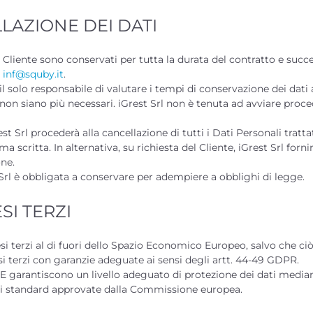
LAZIONE DEI DATI
del Cliente sono conservati per tutta la durata del contratto e succ
a
inf@squby.it
.
è il solo responsabile di valutare i tempi di conservazione dei dati 
i non siano più necessari. iGrest Srl non è tenuta ad avviare proce
rest Srl procederà alla cancellazione di tutti i Dati Personali tratt
a scritta. In alternativa, su richiesta del Cliente, iGrest Srl forn
ne.
t Srl è obbligata a conservare per adempiere a obblighi di legge.
SI TERZI
esi terzi al di fuori dello Spazio Economico Europeo, salvo che ci
i terzi con garanzie adeguate ai sensi degli artt. 44-49 GDPR.
SEE garantiscono un livello adeguato di protezione dei dati media
i standard approvate dalla Commissione europea.