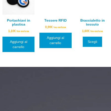
Portachiavi in
Tessere RFID
Braccialetto in
plastica
tessuto
0,90
€
Iva esclusa
1,10
€
1,60
€
Iva esclusa
Iva esclusa
Aggiungi al
Aggiungi al
Scegli
carrello
carrello