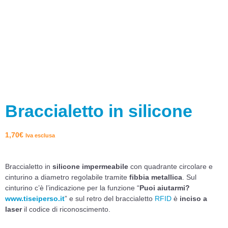
Braccialetto in silicone
1,70
€
Iva esclusa
Braccialetto in
silicone impermeabile
con quadrante circolare e
cinturino a diametro regolabile tramite
fibbia metallica
. Sul
cinturino c’è l’indicazione per la funzione “
Puoi aiutarmi?
www.tiseiperso.it
” e sul retro del braccialetto
RFID
è
inciso a
laser
il codice di riconoscimento.