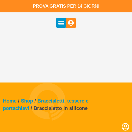
PROVA GRATIS
PER 14 GIORNI
Home
/
Shop
/
Braccialetti, tessere e
portachiavi
/ Braccialetto in silicone