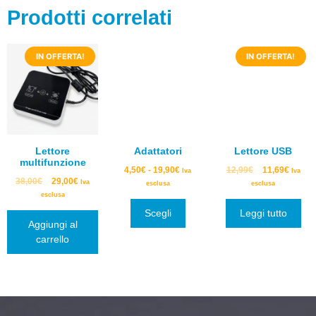
Prodotti correlati
IN OFFERTA!
IN OFFERTA!
Lettore
Adattatori
Lettore USB
multifunzione
4,50
€
-
19,90
€
12,99
€
11,69
€
Iva
Iva
38,00
€
29,00
€
Iva
esclusa
esclusa
esclusa
Scegli
Leggi tutto
Aggiungi al
carrello