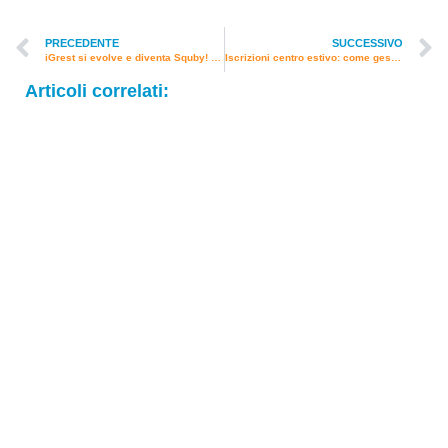
PRECEDENTE
SUCCESSIVO
iGrest si evolve e diventa Squby! Intervista ai Founder
Iscrizioni centro estivo: come gestirle semplicemente
Articoli correlati: