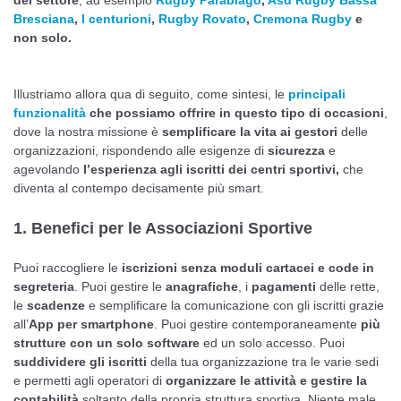
del settore
, ad esempio
Rugby Parabiago
,
Asd Rugby Bassa
Bresciana
,
I centurioni
,
Rugby Rovato
,
Cremona Rugby
e
non solo.
Illustriamo allora qua di seguito, come sintesi, le
principali
funzionalità
che possiamo offrire in questo tipo di occasioni
,
dove la nostra missione è
semplificare la vita ai gestori
delle
organizzazioni, rispondendo alle esigenze di
sicurezza
e
agevolando
l’esperienza agli iscritti dei centri sportivi,
che
diventa al contempo decisamente più smart.
1. Benefici per le Associazioni Sportive
Puoi raccogliere le
iscrizioni
senza moduli cartacei e code in
segreteria
. Puoi gestire le
anagrafiche
, i
pagamenti
delle rette,
le
scadenze
e semplificare la comunicazione con gli iscritti grazie
all’
App per smartphone
. Puoi gestire contemporaneamente
più
strutture con un solo software
ed un solo accesso. Puoi
suddividere gli iscritti
della tua organizzazione tra le varie sedi
e permetti agli operatori di
organizzare le attività e gestire la
contabilità
soltanto della propria struttura sportiva. Niente male,