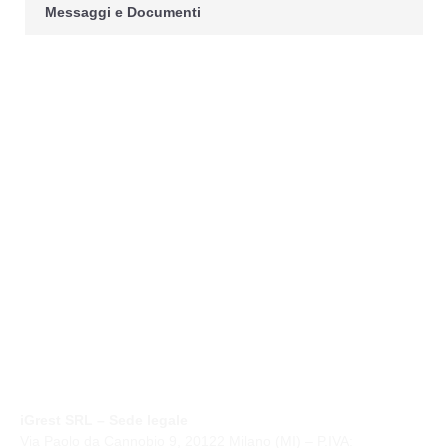
Messaggi e Documenti
iGrest SRL – Sede legale
Via Paolo da Cannobio 9, 20122 Milano (MI) – P.IVA: