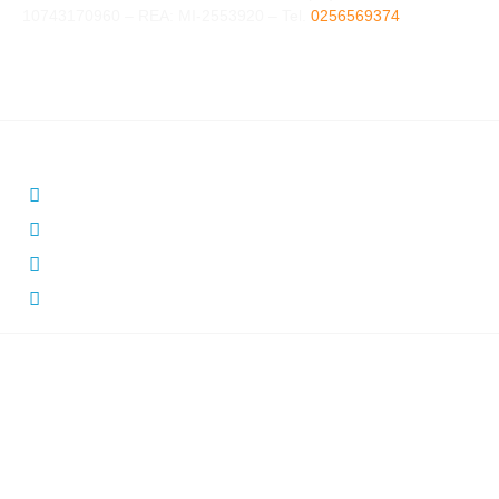
10743170960 – REA: MI-2553920 – Tel.
0256569374
GESTIONALI
Associazioni sportive
Centri educativi
Cooperative sociali
Eventi
INFO
Privacy Policy
Cookie Policy
Termini e Condizioni